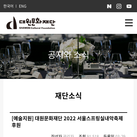
한국어
ENG
공지와 소식
재단소식
[예술지원] 대원문화재단 2022 서울스프링실내악축제
후원
작성자
관리자
조회
91,518
등록일
03-29