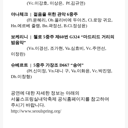
(Vc.이강호, 이상은, Pf.김규연)
야나체크 | 젊음을 위한 관악 6중주
(Fl.윤혜리, Ob.올리비에 두아즈, Cl.로망 귀요,
Hn.에르베 줄랭, Bn.곽정선, B.Cl.정성윤)
보케리니 | 첼로 5중주 제60번 G324 “마드리드 거리의
밤음악”
(Vn.이경선, 조가현, Va.심효비, Vc.주연선,
이정란)
슈베르트 | 5중주 가장조 D667 “송어”
(Pf.신미정, Vn.대니 구, Va.이화윤, Vc.박진영,
Db.이창형)
공연에 대한 자세한 정보는 아래의
서울스프링실내악축제 공식홈페이지를 참고하여
주시기 바랍니다.
http://www.seoulspring.org/