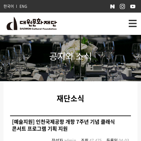
한국어
ENG
공지와 소식
재단소식
[예술지원] 인천국제공항 개항 7주년 기념 클래식
콘서트 프로그램 기획 지원
작성자
admin
조회
47,475
등록일
04-03