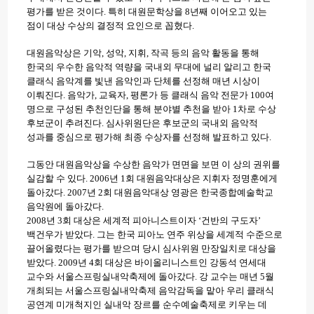
평가를 받은 것이다. 특히 대원문학상을 8년째 이어오고 있는
점이 대상 수상의 결정적 요인으로 꼽혔다.
대원음악상은 기악, 성악, 지휘, 작곡 등의 음악 활동을 통해
한국의 우수한 음악적 역량을 국내외 무대에 널리 알리고 한국
클래식 음악계를 빛낸 음악인과 단체를 선정해 매년 시상이
이뤄진다. 음악가, 교육자, 평론가 등 클래식 음악 전문가 100여
명으로 구성된 추천인단을 통해 분야별 추천을 받아 1차로 수상
후보군이 추려진다. 심사위원단은 후보군의 국내외 음악적
성과를 중심으로 평가해 최종 수상자를 선정해 발표하고 있다.
그동안 대원음악상을 수상한 음악가 면면을 보면 이 상의 권위를
실감할 수 있다. 2006년 1회 대원음악대상은 지휘자 정명훈에게
돌아갔다. 2007년 2회 대원음악대상 영광은 한국종합예술학교
음악원에 돌아갔다.
2008년 3회 대상은 세계적 피아니스트이자 ‘건반의 구도자’
백건우가 받았다. 그는 한국 피아노 연주 위상을 세계적 수준으로
끌어올렸다는 평가를 받으며 당시 심사위원 만장일치로 대상을
받았다.
2009년 4회 대상은 바이올리니스트인 강동석 연세대
교수와 서울스프링실내악축제에 돌아갔다. 강 교수는 매년 5월
개최되는 서울스프링실내악축제 음악감독을 맡아 우리 클래식
공연계 미개척지인 실내악 장르를 순수예술축제로 키우는 데