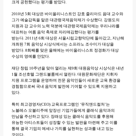
크게 공헌했다는 평가를 받았다.
2010년 5회 대상은 바이올리니스트인 강효 줄리아드 음대 교수와
그가 예술감독을 맡은 대관령국제음악제가 수상했다. 강원도의
지원과 강 교수의 노력 덕분에 대관령국제음악제는 우리나라를
대표하는 여름 음악 축제로 자리매김했다는 평가를
받는다.
2011년 6회 대상은 서울시립교향악단에 돌아갔고, 지난해
개최된 7회 음악상 시상식에서는 소프라노 조수미가 대상을
받았다. 8회째를 맞은 올해에는 바이올리니스트 정경화가 대상
수상의 영예를 안았다.
재단 창립 10주년을 맞아 열리는 제9회 대원음악상 시상식은 내년
1월 조선호텔 그랜드볼룸에서 열린다.
대원문화재단은 지휘자
지원 프로그램을 운영하며 전문 음악인들이 새로운 교육 환경을
경험함으로써 국내 음악계 발전에 기여할 수 있도록 지원하고
있다.
특히 최고경영자(CEO) 교육프로그램인 ‘뮤직앤드컬처’는
노블레스 오블리주에 앞장선 기업가들에게 클래식 음악과의
만남을 주선하고 있다. 장래성 있는 클래식 음악도를 후원해
유능한 아티스트들이 성장할 수 있는 발판을 마련해 주고 이를
통해 결국 기업의 메세나 가치를 실현하는 성과를 내고 있는
것이다.