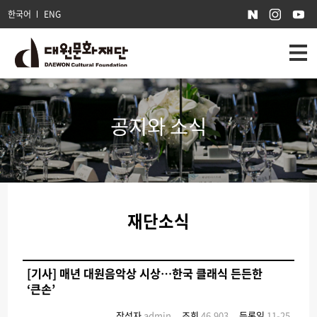
한국어
ENG
공지와 소식
재단소식
[기사] 매년 대원음악상 시상…한국 클래식 든든한
‘큰손’
작성자
admin
조회
46,903
등록일
11-25