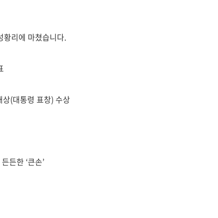
 성황리에 마쳤습니다.
표
대상(대통령 표창) 수상
든든한 ‘큰손’