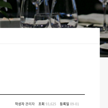
작성자
관리자
조회
93,625
등록일
09-01