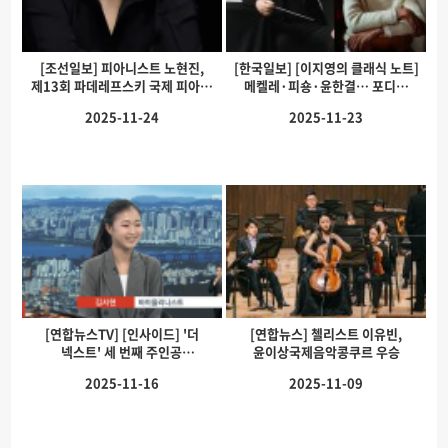
[조선일보] 피아니스트 노현진,
[한국일보] [이지영의 클래식 노트]
제13회 파데레프스키 국제 피아노
메켈레·피숑·윤한결… 포디움
콩쿠르…
흔드는…
2025-11-24
2025-11-23
[연합뉴스TV] [인사이드] '더
[연합뉴스] 첼리스트 이유빈,
넥스트' 세 번째 주인공
윤이상국제음악콩쿠르 우승
바이올리니스트…
2025-11-16
2025-11-09