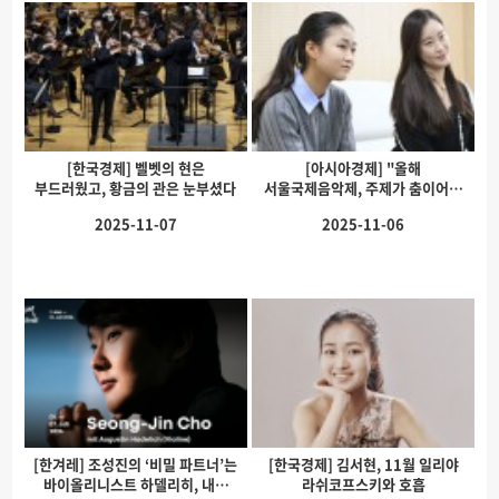
[한국경제] 벨벳의 현은
[아시아경제] "올해
부드러웠고, 황금의 관은 눈부셨다
서울국제음악제, 주제가 춤이어서
더 행복": 첼리스…
2025-11-07
2025-11-06
[한겨레] 조성진의 ‘비밀 파트너’는
[한국경제] 김서현, 11월 일리야
바이올리니스트 하델리히, 내년
라쉬코프스키와 호흡