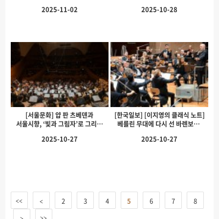
7월…
2025-11-02
2025-10-28
[서울문화] 얍 판 츠베덴과
[한국일보] [이지영의 클래식 노트]
서울시향, ‘빛과 그림자’로 그리는
베를린 무대에 다시 선 바렌보임,
2026…
…
2025-10-27
2025-10-27
2
3
4
5
6
7
8