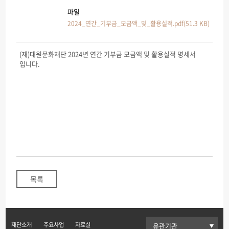
파일
2024_연간_기부금_모금액_및_활용실적.pdf(51.3 KB)
(재)대원문화재단 2024년 연간 기부금 모금액 및 활용실적 명세서
입니다.
목록
재단소개
주요사업
자료실