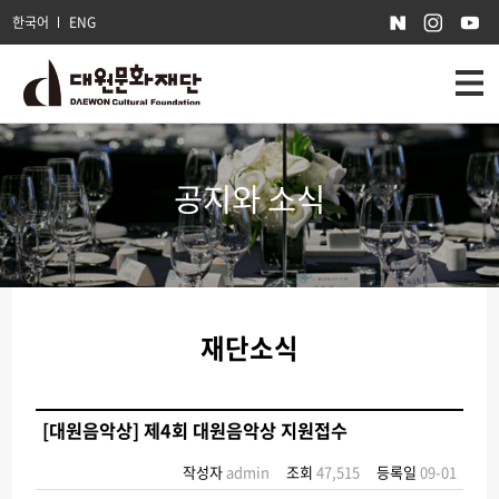
한국어
ENG
공지와 소식
재단소식
[대원음악상] 제4회 대원음악상 지원접수
작성자
admin
조회
47,515
등록일
09-01