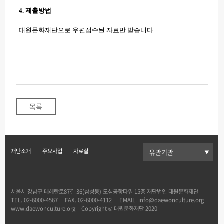
4. 제출방법
대원문화재단으로 우편접수된 자료만 받습니다.
목록
재단소개
주요사업
자료실
서울시 강남구 테헤란로87길 36(삼성동) 도심공항타워 15층 재단법인 대원문화재단
TEL.
02-6000-4567
FAX.
02-6000-4112
EMAIL.
info@daewonculture.org
www.daewonculture.org Copyright © 대원문화재단 2020