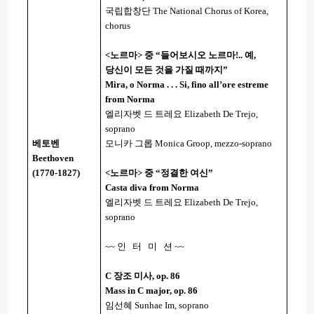
국립합창단
The National Chorus of Korea,
chorus
<
노르마
>
중 “들어보시오 노르마
!..
예
,
당신이 모든 것을 가질 때까지”
Mira, o Norma . . . Si, fino all
’
ore estreme
from Norma
엘리자벳 드 트레요
Elizabeth De Trejo,
soprano
베토벤
모니카 그롭
Monica Groop, mezzo-soprano
Beethoven
(1770-1827)
<
노르마
>
중 “정결한 여신”
Casta diva from Norma
엘리자벳 드 트레요
Elizabeth De Trejo,
soprano
~~
인
터
미
션
~~
C
장조 미사
, op. 86
Mass in C major, op. 86
임선혜
Sunhae Im, soprano