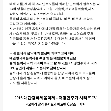
매해 여름, 세계 최고의 연주자들의 화려한 연주회가 펼쳐지는 '제
13회 평창대관령음악제’가 7월 12일(화)부터 8월 9일(화)까지
강원도 알펜시아 리조트에서 열립니다.
올해의 음악제 테마는 <불멸의 클래식: 바흐, 베토벤, 브람스
그리고 그 너머>입니다.
지난 3백여년간 음악사에서 가장 중요한 작곡가로 추앙받는 요한
세바스찬 바흐, 루드비히 반 베토벤, 요하네스 브람스의 주요
작품들을 통해
서양 고전음악의 위대한 역사를 되새기며 함께
나눌 수 있는 축복의 기회를 마련합니다.
국내 클래식 음악계의 발전에 기여하고자 매해
대관령국제음악제를 후원해 온 대원문화재단은
올해 음악제의 하이라이트라고 할 수 있는 <저명연주가 시리즈
IV> 공연에 데일리 스폰서로 참여합니다.
뉴욕에서 가장 활발하게 활동하는 합창 지휘자 켄트 트리틀이
단상에 올라 벨리니의 아리아와 듀엣, 베토벤의 대작 ‘C장조
미사’를 지휘합니다.
2016
대관령국제음악제
-
저명연주가 시리즈
IV
C
>
<
오페라 갈라 콘서트와 베토벤
장조 미사