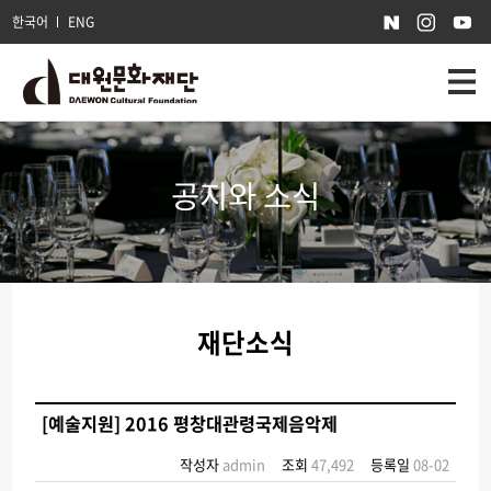
한국어
ENG
공지와 소식
재단소식
[예술지원] 2016 평창대관령국제음악제
작성자
admin
조회
47,492
등록일
08-02