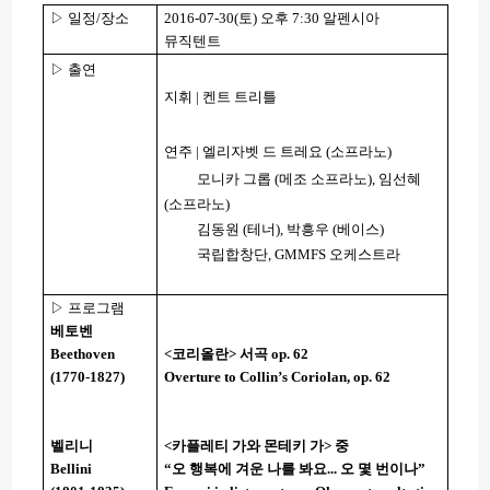
▷ 일정
/
장소
2016-07-30(
토
)
오후
7:30
알펜시아
뮤직텐트
▷ 출연
지휘
|
켄트 트리틀
연주
|
엘리자벳 드 트레요
(
소프라노
)
모니카 그롭
(
메조 소프라노
),
임선혜
(
소프라노
)
김동원
(
테너
),
박흥우
(
베이스
)
국립합창단
, GMMFS
오케스트라
▷ 프로그램
베토벤
Beethoven
<
코리올란
>
서곡
op. 62
(1770-1827)
Overture to Collin
’
s Coriolan, op. 62
벨리니
<
카플레티 가와 몬테키 가
>
중
Bellini
“오 행복에 겨운 나를 봐요
...
오 몇 번이나”