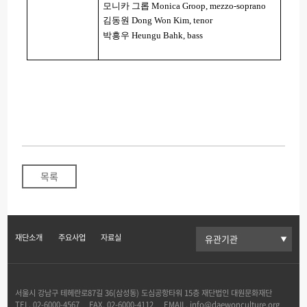
모니카 그롭
Monica Groop, mezzo-soprano
김동원
Dong Won Kim, tenor
박흥우
Heungu Bahk, bass
목록
재단소개
주요사업
자료실
서울시 강남구 테헤란로87길 36(삼성동) 도심공항타워 15층 재단법인 대원문화재단
TEL.
02-6000-4567
FAX.
02-6000-4112
EMAIL.
info@daewonculture.org