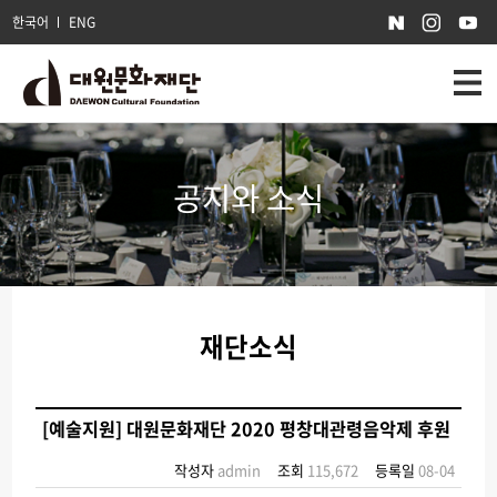
한국어
ENG
공지와 소식
재단소식
[예술지원] 대원문화재단 2020 평창대관령음악제 후원
작성자
admin
조회
115,672
등록일
08-04