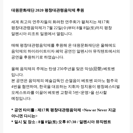
대원문화재단 2020 평창대관령음악제 후원
세계 최고의 연주자들의 화려한 연주회가 펼쳐지는 제17회
평창대관령음악제가 7월 22일(수)부터 8월 8일(토)까지 평창
알펜시아 리조트 일원에서 열립니다.
매해 평창대관령음악제를 후원해 온 대원문화재단은 올해에도
음악제의 하이라이트이자 폐막 공연인
알펜시아 뮤직텐트에서의
공연을 후원하기로 하였습니다.
올해 음악제의 주제는 탄생 250주년을 맞은 악성(惡聲) 베토벤
입니다.
본 공연은 음악제의 예술감독인 손열음이 베토벤 피아노 협주곡
4번을 협연하며, 한국을 대표하는 지휘자 정치용이 평창페스티벌
오케스트라를 이끌어 베토벤 교향곡 5번<운명>을 선사할
예정입니다.
* 공연 타이틀 : 제17회 평창대관령음악제 <Now or Never 지금
아니면 다시는>
* 일시 및 장소 : 8월 8일(토) 오후 07:30 / 알펜시아 뮤직텐트